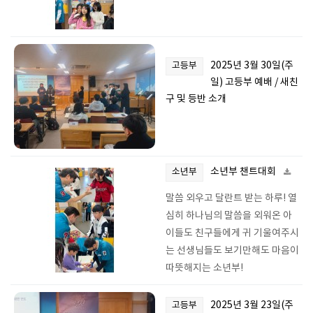
2025년 3월 30일(주
고등부
일) 고등부 예배 / 새친
구 및 등반 소개
소년부 챈트대회
소년부
말씀 외우고 달란트 받는 하루! 열
심히 하나님의 말씀을 외워온 아
이들도 친구들에게 귀 기울여주시
는 선생님들도 보기만해도 마음이
따뜻해지는 소년부!
2025년 3월 23일(주
고등부