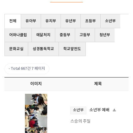
전체
유아부
유치부
유년부
초등부
소년부
어와나클럽
예닮처치
중등부
고등부
청년부
문화교실
성경통독학교
학교앞전도
Total 667건
7 페이지
이미지
제목
소년부 예배
소년부
스승의 주일