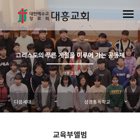
Toggl
naviga
그리스도의 푸른 계절을 이루어 가는 공동체
대흥교회
다음세대
성경통독학교
교육부앨범