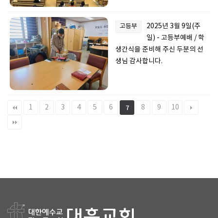
2025년 3월 9일(주
고등부
일) - 고등부예배 / 학
생간식을 준비해 주신 두분의 선
생님 감사합니다.
1
2
3
4
5
6
8
9
10
7