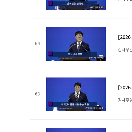
[202
64
김사무엘
[202
63
김사무엘