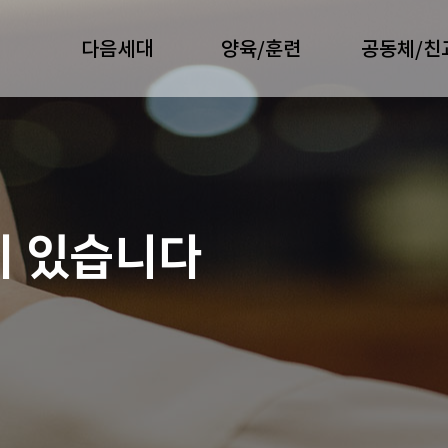
다음세대
양육/훈련
공동체/친
이 있습니다