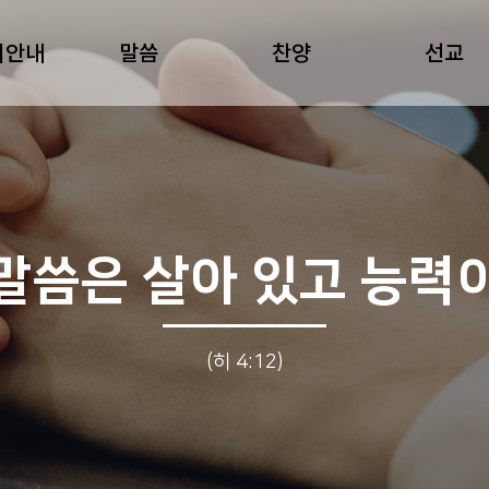
회안내
말씀
찬양
선교
말씀은 살아 있고 능력
(히 4:12)