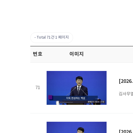
Total 71건
1 페이지
번호
이미지
[202
71
김사무엘
[202