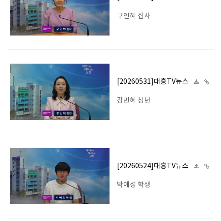
구인혜 집사
[20260531]대흥TV뉴스
강민혜 청년
[20260524]대흥TV뉴스
박예성 학생