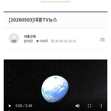
[20260503]대흥TV뉴스
대흥교회
0건
506회
26-05-01 21:21