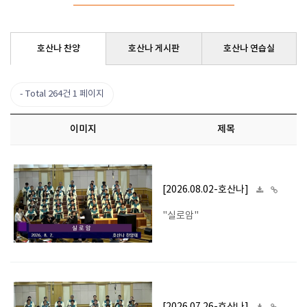
호산나 찬양
호산나 게시판
호산나 연습실
Total 264건
1 페이지
이미지
제목
[2026.08.02-호산나]
"실로암"