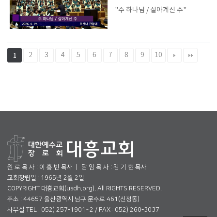
"주 하나님 / 살아계신 주"
2
3
4
5
6
7
8
9
10
1
원 로 목 사 : 이 흥 빈 목사 ㅣ 담 임 목 사 : 김 기 현 목사
교회창립일 : 1965년 2월 2일
COPYRIGHT 대흥교회(usdh.org). All RIGHTS RESERVED.
주소 : 44657 울산광역시 남구 문수로 461(신정동)
사무실 TEL : 052) 257-1901~2 / FAX : 052) 260-3037