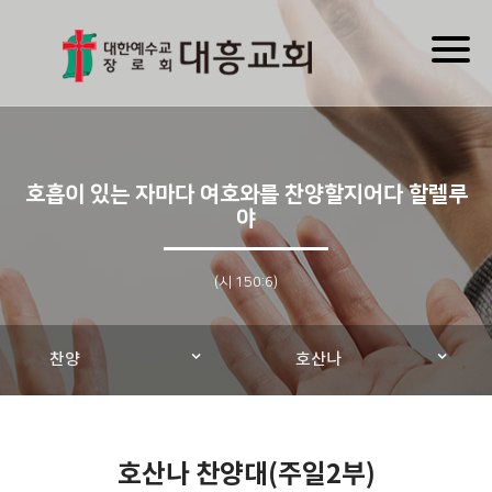
Toggl
naviga
호흡이 있는 자마다 여호와를 찬양할지어다 할렐루
야
(시 150:6)
찬양
호산나
호산나 찬양대(주일2부)